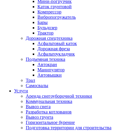
Мини-погрузчик
Каток грунтовой
Компрессор
Вибропогружатель
Бары
Бульдозер
Трактор
Дорожная спецтехника
Асфальтовый каток
Дорожная фреза
Асфальтоукладчик
Подъемная техника
Автокран
Манипулятор
Автовышки
Трал
Самосвалы
Услуги
Аренда снегоуборочной техники
Коммунальная техника
Вывоз снега
Разработка котлованов
Вывоз грунта
Горизонтальное бурение
Подготовка территории для строительства