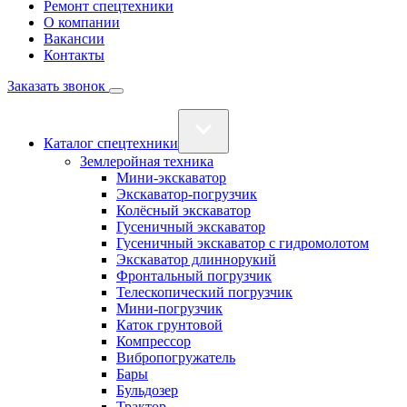
Ремонт спецтехники
О компании
Вакансии
Контакты
Заказать звонок
Каталог спецтехники
Землеройная техника
Мини-экскаватор
Экскаватор-погрузчик
Колёсный экскаватор
Гусеничный экскаватор
Гусеничный экскаватор с гидромолотом
Экскаватор длиннорукий
Фронтальный погрузчик
Телескопический погрузчик
Мини-погрузчик
Каток грунтовой
Компрессор
Вибропогружатель
Бары
Бульдозер
Трактор