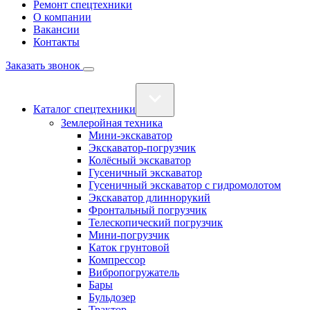
Ремонт спецтехники
О компании
Вакансии
Контакты
Заказать звонок
Каталог спецтехники
Землеройная техника
Мини-экскаватор
Экскаватор-погрузчик
Колёсный экскаватор
Гусеничный экскаватор
Гусеничный экскаватор с гидромолотом
Экскаватор длиннорукий
Фронтальный погрузчик
Телескопический погрузчик
Мини-погрузчик
Каток грунтовой
Компрессор
Вибропогружатель
Бары
Бульдозер
Трактор