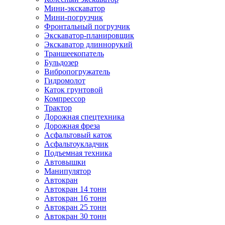
Мини-экскаватор
Мини-погрузчик
Фронтальный погрузчик
Экскаватор-планировщик
Экскаватор длиннорукий
Траншеекопатель
Бульдозер
Вибропогружатель
Гидромолот
Каток грунтовой
Компрессор
Трактор
Дорожная спецтехника
Дорожная фреза
Асфальтовый каток
Асфальтоукладчик
Подъемная техника
Автовышки
Манипулятор
Автокран
Автокран 14 тонн
Автокран 16 тонн
Автокран 25 тонн
Автокран 30 тонн