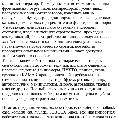
машинист оператор. Также у нас есть возможность аренды
фронтальных погрузчиков, компрессоров, гусеничных,
погрузочных мини-экскаваторов, колесных, мини-
погрузчиков, бульдозеров, длинноруких, а также грунтовых
катков, применяемых при ремонте и асфальтировании дорог.
У нас можно арендовать любую технику в хорошем
состоянии, предназначенную строительства, прокладки
коммуникаций, благоустройства жилищно коммунального
хозяйства на самых выгодных для заказчика условиях.
Гарантируем высокое качество сервиса, все работы
проводятся опытными машинистами. Оплата доступна
любым удобным способом.
Так же в нашем собственном автопарке есть: автокран,
снегоуборочная и дорожная техника, асфальтоукладчики,
илососы, грузовые длинномеры, ПУХТО, прицеп, тягач,
грузовики КАМАЗ, краны, вилочный, трубоукладчик,
самосвал, подъемник, эвакуатор, (фреза, ресайклер и др.),
автопогрузчик, манипуляторы, ямобур, автовышка, тралы и
многое другое. Полный перечень технических единиц
представлен на нашем сайте, там же указаны цены в руб на
почасовую аренду строительной техники.
Помимо представленных экскаваторов есть: caterpillar, holland,
case, komatsu, cat, hyundai, JCB 3CX Super. Техника импортная,
работает максимально качественно, она способна справиться с