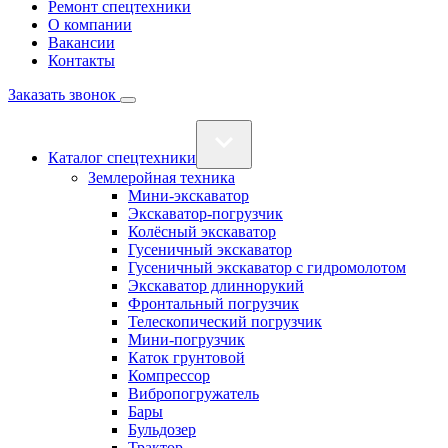
Ремонт спецтехники
О компании
Вакансии
Контакты
Заказать звонок
Каталог спецтехники
Землеройная техника
Мини-экскаватор
Экскаватор-погрузчик
Колёсный экскаватор
Гусеничный экскаватор
Гусеничный экскаватор с гидромолотом
Экскаватор длиннорукий
Фронтальный погрузчик
Телескопический погрузчик
Мини-погрузчик
Каток грунтовой
Компрессор
Вибропогружатель
Бары
Бульдозер
Трактор