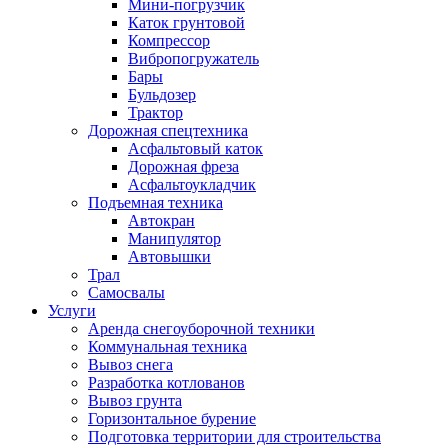
Мини-погрузчик
Каток грунтовой
Компрессор
Вибропогружатель
Бары
Бульдозер
Трактор
Дорожная спецтехника
Асфальтовый каток
Дорожная фреза
Асфальтоукладчик
Подъемная техника
Автокран
Манипулятор
Автовышки
Трал
Самосвалы
Услуги
Аренда снегоуборочной техники
Коммунальная техника
Вывоз снега
Разработка котлованов
Вывоз грунта
Горизонтальное бурение
Подготовка территории для строительства