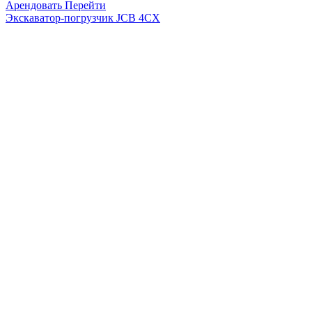
Арендовать
Перейти
Экскаватор-погрузчик JCB 4CX