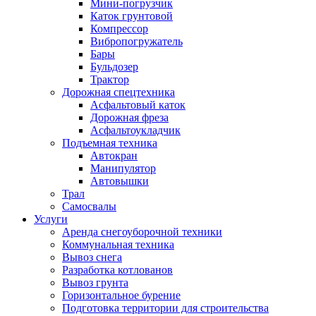
Мини-погрузчик
Каток грунтовой
Компрессор
Вибропогружатель
Бары
Бульдозер
Трактор
Дорожная спецтехника
Асфальтовый каток
Дорожная фреза
Асфальтоукладчик
Подъемная техника
Автокран
Манипулятор
Автовышки
Трал
Самосвалы
Услуги
Аренда снегоуборочной техники
Коммунальная техника
Вывоз снега
Разработка котлованов
Вывоз грунта
Горизонтальное бурение
Подготовка территории для строительства