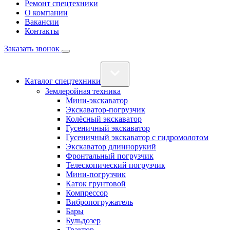
Ремонт спецтехники
О компании
Вакансии
Контакты
Заказать звонок
Каталог спецтехники
Землеройная техника
Мини-экскаватор
Экскаватор-погрузчик
Колёсный экскаватор
Гусеничный экскаватор
Гусеничный экскаватор с гидромолотом
Экскаватор длиннорукий
Фронтальный погрузчик
Телескопический погрузчик
Мини-погрузчик
Каток грунтовой
Компрессор
Вибропогружатель
Бары
Бульдозер
Трактор