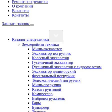
Ремонт спецтехники
О компании
Вакансии
Контакты
Заказать звонок
Каталог спецтехники
Землеройная техника
Мини-экскаватор
Экскаватор-погрузчик
Колёсный экскаватор
Гусеничный экскаватор
Гусеничный экскаватор с гидромолотом
Экскаватор длиннорукий
Фронтальный погрузчик
Телескопический погрузчик
Мини-погрузчик
Каток грунтовой
Компрессор
Вибропогружатель
Бары
Бульдозер
Трактор