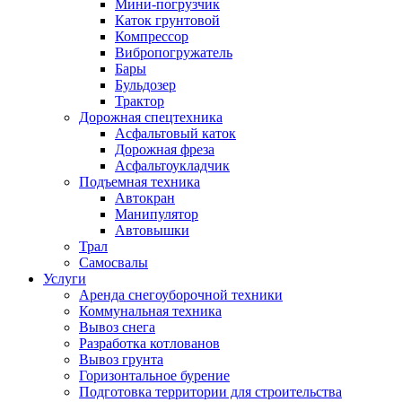
Мини-погрузчик
Каток грунтовой
Компрессор
Вибропогружатель
Бары
Бульдозер
Трактор
Дорожная спецтехника
Асфальтовый каток
Дорожная фреза
Асфальтоукладчик
Подъемная техника
Автокран
Манипулятор
Автовышки
Трал
Самосвалы
Услуги
Аренда снегоуборочной техники
Коммунальная техника
Вывоз снега
Разработка котлованов
Вывоз грунта
Горизонтальное бурение
Подготовка территории для строительства