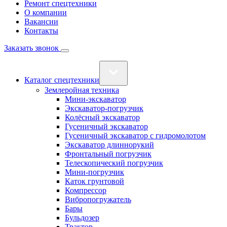
Ремонт спецтехники
О компании
Вакансии
Контакты
Заказать звонок
Каталог спецтехники
Землеройная техника
Мини-экскаватор
Экскаватор-погрузчик
Колёсный экскаватор
Гусеничный экскаватор
Гусеничный экскаватор с гидромолотом
Экскаватор длиннорукий
Фронтальный погрузчик
Телескопический погрузчик
Мини-погрузчик
Каток грунтовой
Компрессор
Вибропогружатель
Бары
Бульдозер
Трактор