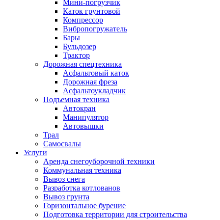
Мини-погрузчик
Каток грунтовой
Компрессор
Вибропогружатель
Бары
Бульдозер
Трактор
Дорожная спецтехника
Асфальтовый каток
Дорожная фреза
Асфальтоукладчик
Подъемная техника
Автокран
Манипулятор
Автовышки
Трал
Самосвалы
Услуги
Аренда снегоуборочной техники
Коммунальная техника
Вывоз снега
Разработка котлованов
Вывоз грунта
Горизонтальное бурение
Подготовка территории для строительства