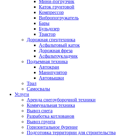
Мини-погрузчик
Каток грунтовой
Компрессор
Вибропогружатель
Бары
Бульдозер
Трактор
Дорожная спецтехника
Асфальтовый каток
Дорожная фреза
Асфальтоукладчик
Подъемная техника
Автокран
Манипулятор
Автовышки
Трал
Самосвалы
Услуги
Аренда снегоуборочной техники
Коммунальная техника
Вывоз снега
Разработка котлованов
Вывоз грунта
Горизонтальное бурение
Подготовка территории для строительства