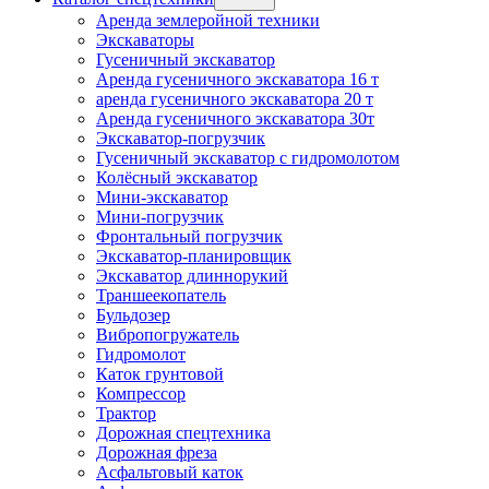
Аренда землеройной техники
Экскаваторы
Гусеничный экскаватор
Аренда гусеничного экскаватора 16 т
аренда гусеничного экскаватора 20 т
Аренда гусеничного экскаватора 30т
Экскаватор-погрузчик
Гусеничный экскаватор с гидромолотом
Колёсный экскаватор
Мини-экскаватор
Мини-погрузчик
Фронтальный погрузчик
Экскаватор-планировщик
Экскаватор длиннорукий
Траншеекопатель
Бульдозер
Вибропогружатель
Гидромолот
Каток грунтовой
Компрессор
Трактор
Дорожная спецтехника
Дорожная фреза
Асфальтовый каток