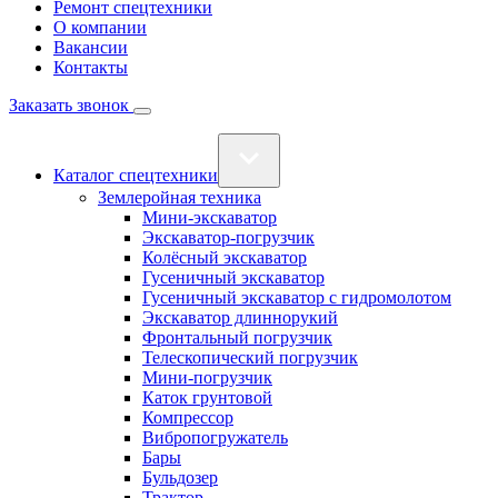
Ремонт спецтехники
О компании
Вакансии
Контакты
Заказать звонок
Каталог спецтехники
Землеройная техника
Мини-экскаватор
Экскаватор-погрузчик
Колёсный экскаватор
Гусеничный экскаватор
Гусеничный экскаватор с гидромолотом
Экскаватор длиннорукий
Фронтальный погрузчик
Телескопический погрузчик
Мини-погрузчик
Каток грунтовой
Компрессор
Вибропогружатель
Бары
Бульдозер
Трактор