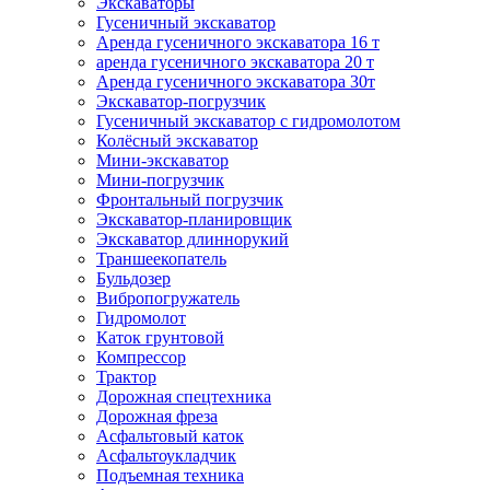
Экскаваторы
Гусеничный экскаватор
Аренда гусеничного экскаватора 16 т
аренда гусеничного экскаватора 20 т
Аренда гусеничного экскаватора 30т
Экскаватор-погрузчик
Гусеничный экскаватор с гидромолотом
Колёсный экскаватор
Мини-экскаватор
Мини-погрузчик
Фронтальный погрузчик
Экскаватор-планировщик
Экскаватор длиннорукий
Траншеекопатель
Бульдозер
Вибропогружатель
Гидромолот
Каток грунтовой
Компрессор
Трактор
Дорожная спецтехника
Дорожная фреза
Асфальтовый каток
Асфальтоукладчик
Подъемная техника