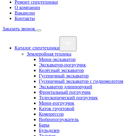
Ремонт спецтехники
О компании
Вакансии
Контакты
Заказать звонок
Каталог спецтехники
Землеройная техника
Мини-экскаватор
Экскаватор-погрузчик
Колёсный экскаватор
Гусеничный экскаватор
Гусеничный экскаватор с гидромолотом
Экскаватор длиннорукий
Фронтальный погрузчик
Телескопический погрузчик
Мини-погрузчик
Каток грунтовой
Компрессор
Вибропогружатель
Бары
Бульдозер
Трактор