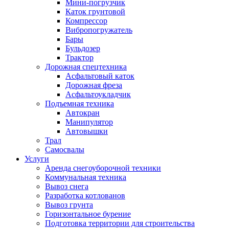
Мини-погрузчик
Каток грунтовой
Компрессор
Вибропогружатель
Бары
Бульдозер
Трактор
Дорожная спецтехника
Асфальтовый каток
Дорожная фреза
Асфальтоукладчик
Подъемная техника
Автокран
Манипулятор
Автовышки
Трал
Самосвалы
Услуги
Аренда снегоуборочной техники
Коммунальная техника
Вывоз снега
Разработка котлованов
Вывоз грунта
Горизонтальное бурение
Подготовка территории для строительства