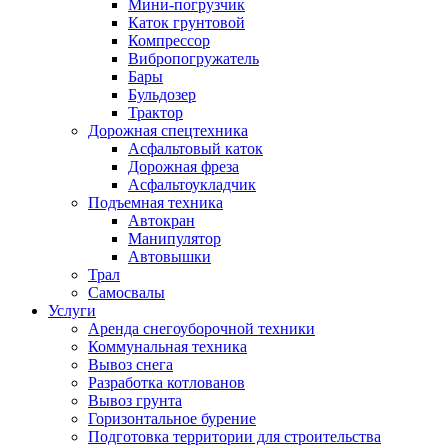
Мини-погрузчик
Каток грунтовой
Компрессор
Вибропогружатель
Бары
Бульдозер
Трактор
Дорожная спецтехника
Асфальтовый каток
Дорожная фреза
Асфальтоукладчик
Подъемная техника
Автокран
Манипулятор
Автовышки
Трал
Самосвалы
Услуги
Аренда снегоуборочной техники
Коммунальная техника
Вывоз снега
Разработка котлованов
Вывоз грунта
Горизонтальное бурение
Подготовка территории для строительства