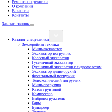
Ремонт спецтехники
О компании
Вакансии
Контакты
Заказать звонок
Каталог спецтехники
Землеройная техника
Мини-экскаватор
Экскаватор-погрузчик
Колёсный экскаватор
Гусеничный экскаватор
Гусеничный экскаватор с гидромолотом
Экскаватор длиннорукий
Фронтальный погрузчик
Телескопический погрузчик
Мини-погрузчик
Каток грунтовой
Компрессор
Вибропогружатель
Бары
Бульдозер
Трактор